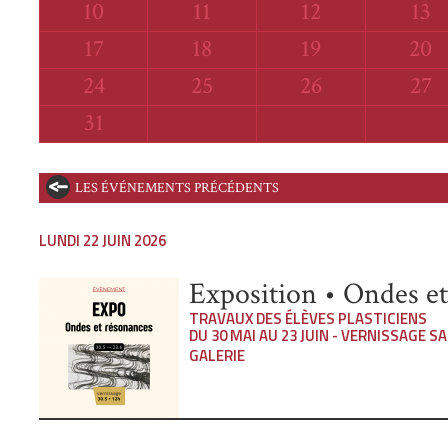
Lundi
Mardi
Mercredi
Jeu
10
11
12
13
Lundi
Mardi
Mercredi
Jeud
17
18
19
20
Lundi
Mardi
Mercredi
Jeud
24
25
26
27
Lundi
31
LES ÉVÉNEMENTS PRÉCÉDENTS
LUNDI 22 JUIN 2026
Exposition • Ondes e
TRAVAUX DES ÉLÈVES PLASTICIENS
DU 30 MAI AU 23 JUIN - VERNISSAGE SA
GALERIE