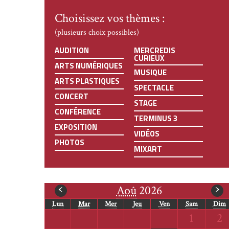
Choisissez vos thèmes :
(plusieurs choix possibles)
AUDITION
MERCREDIS
CURIEUX
ARTS NUMÉRIQUES
MUSIQUE
ARTS PLASTIQUES
SPECTACLE
CONCERT
STAGE
CONFÉRENCE
TERMINUS 3
EXPOSITION
VIDÉOS
PHOTOS
MIXART
mois
m
‹
›
Aoû
2026
Lun
Mar
Mer
Jeu
Ven
Sam
Dim
précédent
s
Samedi
Di
1
2