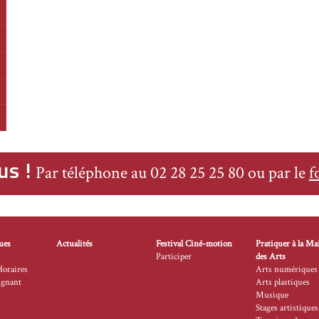
manche
manche
manche
manche
us !
Par téléphone au 02 28 25 25 80 ou par le
f
ues
Actualités
Festival Ciné-motion
Pratiquer à la Ma
s
Participer
des Arts
Horaires
Arts numériques
ignant
Arts plastiques
Musique
Stages artistiques