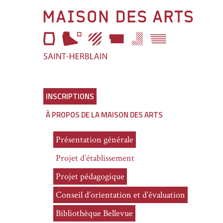
Aller
Maison
à
l'entête
des
de
page
Arts
Aller
au
Lien
menu
vers
Aller
la
au
page
INSCRIPTIONS
selecteur
d'accueil
À PROPOS DE LA MAISON DES ARTS
de
thème
Aller
Présentation générale
au
contenu
Projet d’établissement
principal
Aller
Projet pédagogique
en
bas
Conseil d’orientation et d’évaluation
de
Bibliothèque Bellevue
page