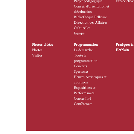
Projet pédagogique
Espace élève
Conseil d’orientation et
d’évaluation
Bibliothèque Bellevue
Direction des Affaires
Culturelles
Équipe
Photos vidéos
Programmation
Pratiquer à 
Photos
La démarche
Herblain
Vidéos
Toute la
programmation
Concerts
Spectacles
Heures Artistiques et
auditions
Expositions et
Performances
ConcerThé
Conférences