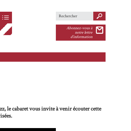
Search this site
Formulaire de
Abonnez-vous à
recherche
notre lettre
d’information
, le cabaret vous invite à venir écouter cette
isées.