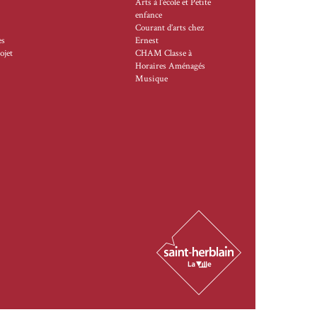
Arts à l’école et Petite
enfance
Courant d’arts chez
es
Ernest
ojet
CHAM Classe à
Horaires Aménagés
Musique