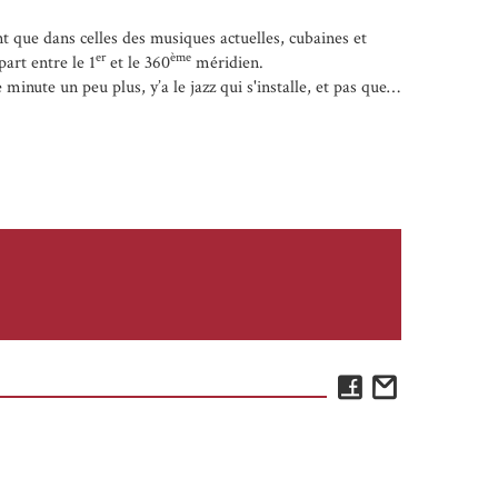
nt que dans celles des musiques actuelles, cubaines et
er
ème
art entre le 1
et le 360
méridien.
 minute un peu plus, y’a le jazz qui s'installe, et pas que…
Facebook
Email