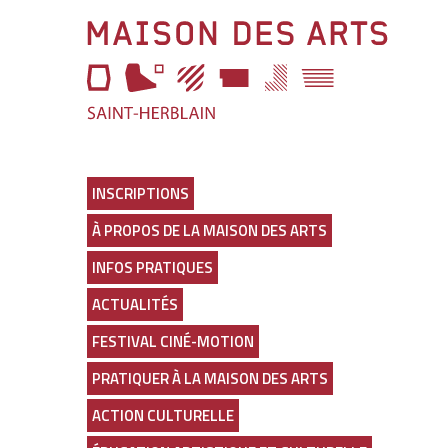
Aller
Maison
à
l'entête
des
de
page
Arts
Aller
au
Lien
menu
vers
Aller
la
au
page
INSCRIPTIONS
selecteur
d'accueil
À PROPOS DE LA MAISON DES ARTS
de
thème
INFOS PRATIQUES
Aller
au
ACTUALITÉS
contenu
principal
FESTIVAL CINÉ-MOTION
Aller
en
PRATIQUER À LA MAISON DES ARTS
bas
de
ACTION CULTURELLE
page