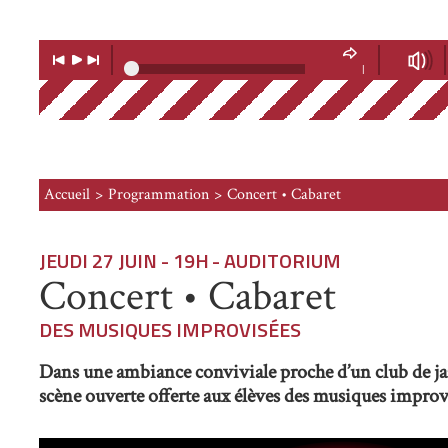
Lecteur
Musique
Lecture
Musique
Volume
précédente
suivante
|
Soundcloud
Accueil
Programmation
Concert • Cabaret
JEUDI 27 JUIN - 19H
- AUDITORIUM
Concert • Cabaret
DES MUSIQUES IMPROVISÉES
Dans une ambiance conviviale proche d’un club de jazz
scène ouverte offerte aux élèves des musiques improv