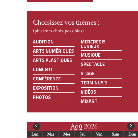
Choisissez vos thèmes :
(plusieurs choix possibles)
AUDITION
MERCREDIS
CURIEUX
ARTS NUMÉRIQUES
MUSIQUE
ARTS PLASTIQUES
SPECTACLE
CONCERT
STAGE
CONFÉRENCE
TERMINUS 3
EXPOSITION
VIDÉOS
PHOTOS
MIXART
mois
m
‹
›
Aoû
2026
Lun
Mar
Mer
Jeu
Ven
Sam
Dim
précédent
s