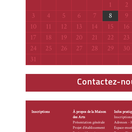
Samedi
Di
1
2
Lundi
Mardi
Mercredi
Jeudi
Vendredi
Samedi
Di
3
4
5
6
7
8
9
Lundi
Mardi
Mercredi
Jeudi
Vendredi
Samedi
Di
10
11
12
13
14
15
16
Lundi
Mardi
Mercredi
Jeudi
Vendredi
Samedi
Di
17
18
19
20
21
22
23
Lundi
Mardi
Mercredi
Jeudi
Vendredi
Samedi
Di
24
25
26
27
28
29
30
Lundi
31
Contactez-no
Inscriptions
À propos de la Maison
Infos pratiq
des Arts
Inscription
Présentation générale
Adresses - 
Projet d’établissement
Espace ense