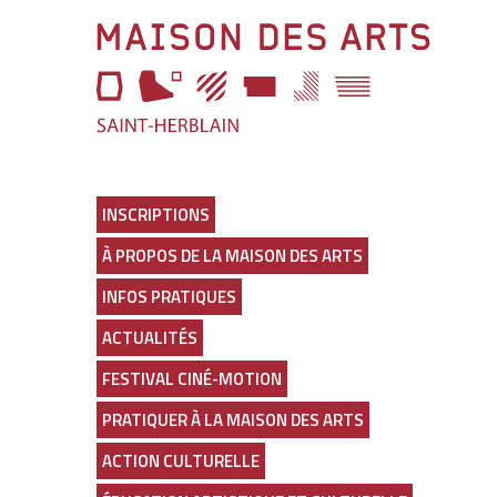
Aller
Maison
à
l'entête
des
de
page
Arts
Aller
au
Lien
menu
vers
Aller
la
au
page
INSCRIPTIONS
selecteur
d'accueil
À PROPOS DE LA MAISON DES ARTS
de
thème
INFOS PRATIQUES
Aller
au
ACTUALITÉS
contenu
principal
FESTIVAL CINÉ-MOTION
Aller
en
PRATIQUER À LA MAISON DES ARTS
bas
de
ACTION CULTURELLE
page