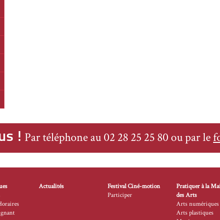
manche
manche
manche
manche
manche
us !
Par téléphone au 02 28 25 25 80 ou par le
f
ues
Actualités
Festival Ciné-motion
Pratiquer à la Ma
s
Participer
des Arts
Horaires
Arts numériques
ignant
Arts plastiques