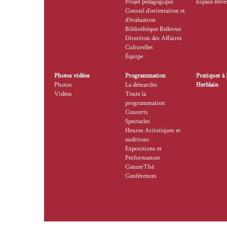
Projet pédagogique
Espace élève
Conseil d’orientation et
d’évaluation
Bibliothèque Bellevue
Direction des Affaires
Culturelles
Équipe
Photos vidéos
Programmation
Pratiquer à 
Photos
La démarche
Herblain
Vidéos
Toute la
programmation
Concerts
Spectacles
Heures Artistiques et
auditions
Expositions et
Performances
ConcerThé
Conférences