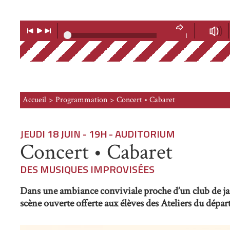
Lecteur
Musique
Lecture
Musique
Volume
précédente
suivante
|
Soundcloud
Accueil
Programmation
Concert • Cabaret
JEUDI 18 JUIN - 19H
- AUDITORIUM
Concert • Cabaret
DES MUSIQUES IMPROVISÉES
Dans une ambiance conviviale proche d’un club de jazz
scène ouverte offerte aux élèves des Ateliers du dép