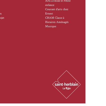
Arts à l’école et Petite
enfance
Courant d’arts chez
es
Ernest
ojet
CHAM Classe à
Horaires Aménagés
Musique