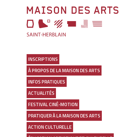
Aller
Maison
à
l'entête
des
de
page
Arts
Aller
au
Lien
menu
vers
Aller
la
au
page
INSCRIPTIONS
selecteur
d'accueil
À PROPOS DE LA MAISON DES ARTS
de
thème
INFOS PRATIQUES
Aller
au
ACTUALITÉS
contenu
principal
FESTIVAL CINÉ-MOTION
Aller
en
PRATIQUER À LA MAISON DES ARTS
bas
de
ACTION CULTURELLE
page