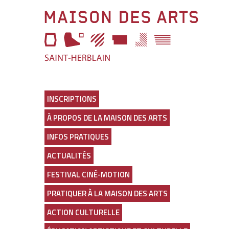
Aller
Maison
à
l'entête
des
de
page
Arts
Aller
au
Lien
menu
vers
Aller
la
au
page
INSCRIPTIONS
selecteur
d'accueil
À PROPOS DE LA MAISON DES ARTS
de
thème
INFOS PRATIQUES
Aller
au
ACTUALITÉS
contenu
principal
FESTIVAL CINÉ-MOTION
Aller
en
PRATIQUER À LA MAISON DES ARTS
bas
de
ACTION CULTURELLE
page