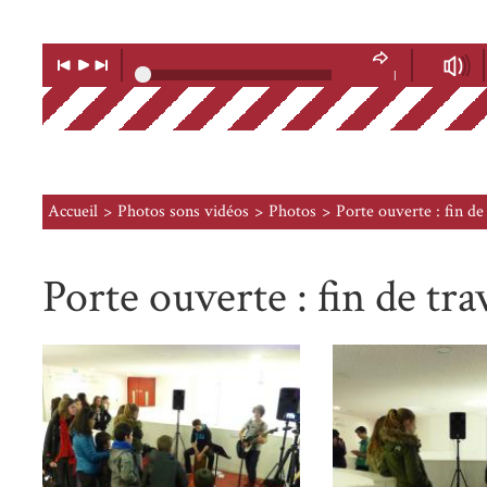
Lecteur
Musique
Lecture
Musique
Volume
précédente
suivante
|
Soundcloud
Accueil
Photos sons vidéos
Photos
Porte ouverte : fin de
Porte ouverte : fin de tr