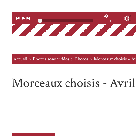
Lecteur
Musique
Lecture
Musique
Volume
précédente
suivante
|
Soundcloud
Accueil
Photos sons vidéos
Photos
Morceaux choisis - Av
Morceaux choisis - Avril