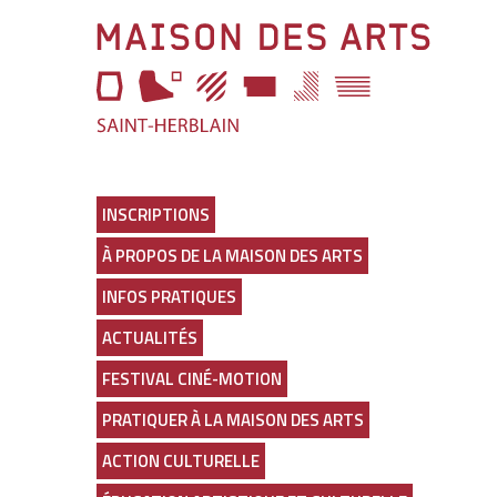
Aller
Maison
à
l'entête
des
de
page
Arts
Aller
au
Lien
menu
vers
Aller
la
au
page
INSCRIPTIONS
selecteur
d'accueil
À PROPOS DE LA MAISON DES ARTS
de
thème
INFOS PRATIQUES
Aller
au
ACTUALITÉS
contenu
principal
FESTIVAL CINÉ-MOTION
Aller
en
PRATIQUER À LA MAISON DES ARTS
bas
de
ACTION CULTURELLE
page