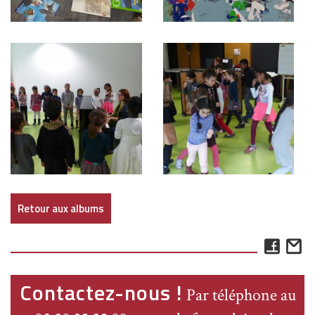
Retour aux albums
Face
E
Contactez-nous !
Par téléphone au