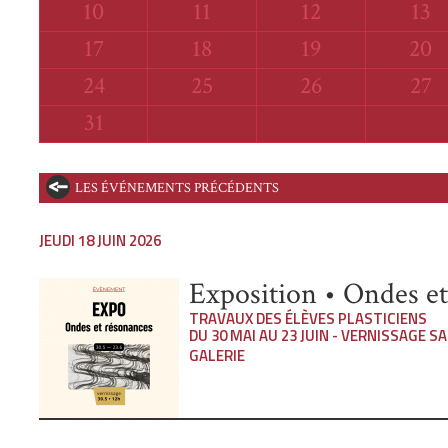
Lundi
Mardi
Mercredi
Jeu
10
11
12
13
Lundi
Mardi
Mercredi
Jeud
17
18
19
20
Lundi
Mardi
Mercredi
Jeud
24
25
26
27
Lundi
31
LES ÉVÉNEMENTS PRÉCÉDENTS
JEUDI 18 JUIN 2026
Exposition • Ondes e
TRAVAUX DES ÉLÈVES PLASTICIENS
DU 30 MAI AU 23 JUIN - VERNISSAGE SA
GALERIE