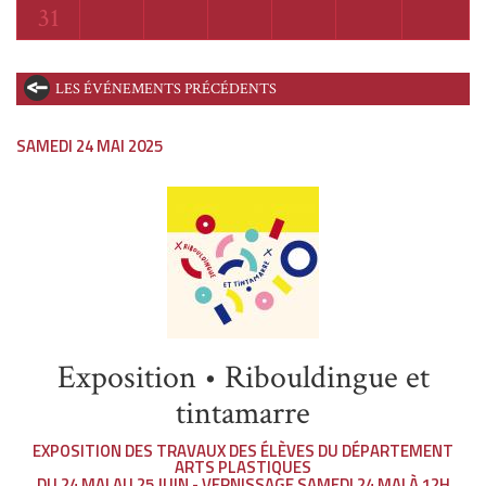
Lundi
31
LES ÉVÉNEMENTS PRÉCÉDENTS
SAMEDI 24 MAI 2025
Exposition • Ribouldingue et
tintamarre
EXPOSITION DES TRAVAUX DES ÉLÈVES DU DÉPARTEMENT
ARTS PLASTIQUES
DU 24 MAI AU 25 JUIN - VERNISSAGE SAMEDI 24 MAI À 12H